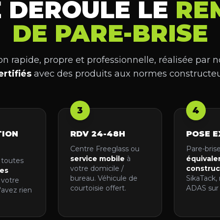
 DÉROULE LE
RE
DE PARE-BRISE
n rapide, propre et professionnelle, réalisée par 
ertifiés
avec des produits aux normes constructeu
3
4
TION
RDV 24-48H
POSE E
Centre Freeglass ou
Pare-bris
service mobile
à
équivale
 toutes
votre domicile /
construc
es
bureau. Véhicule de
SikaTack, 
 votre
courtoisie offert.
ADAS sur 
'avez rien