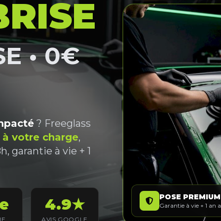
BRISE
E • 0€
impacté
? Freeglass
 à votre charge
,
, garantie à vie + 1
POSE PREMIUM
ie
4.9★
Garantie à vie + 1 an 
IE
AVIS GOOGLE