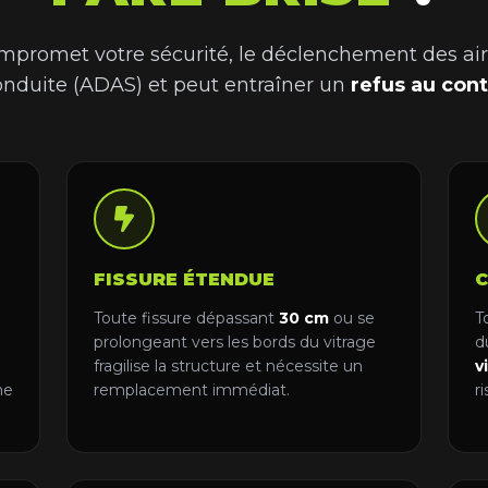
promet votre sécurité, le déclenchement des ai
conduite (ADAS) et peut entraîner un
refus au con
FISSURE ÉTENDUE
C
Toute fissure dépassant
30 cm
ou se
T
prolongeant vers les bords du vitrage
d
fragilise la structure et nécessite un
v
me
remplacement immédiat.
r