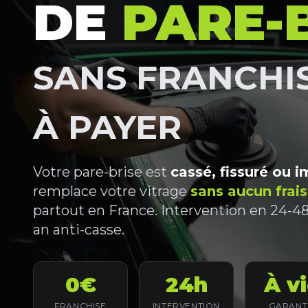
DE
PARE-
SANS FRANCHIS
À PAYER
Votre pare-brise est
cassé, fissuré ou 
remplace votre vitrage
sans aucun frais
partout en France. Intervention en 24-48h
an anti-casse.
0€
24h
À v
FRANCHISE
INTERVENTION
GARANT