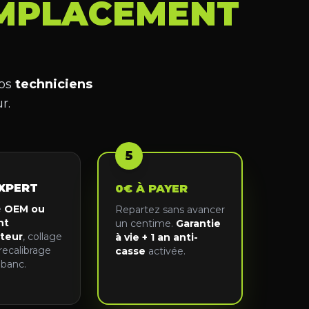
MPLACEMENT
nos
techniciens
r.
5
XPERT
0€ À PAYER
e
OEM ou
Repartez sans avancer
nt
un centime.
Garantie
teur
, collage
à vie + 1 an anti-
recalibrage
casse
activée.
banc.